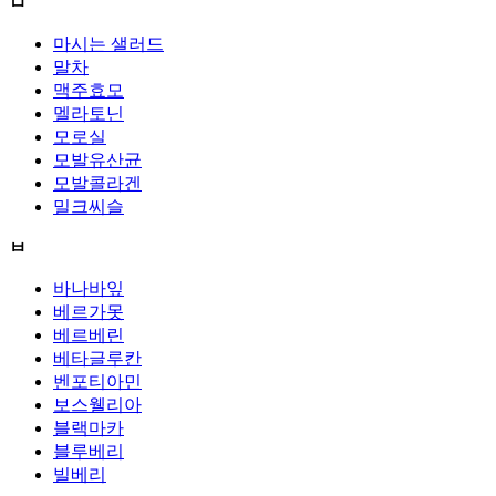
ㅁ
마시는 샐러드
말차
맥주효모
멜라토닌
모로실
모발유산균
모발콜라겐
밀크씨슬
ㅂ
바나바잎
베르가못
베르베린
베타글루칸
벤포티아민
보스웰리아
블랙마카
블루베리
빌베리