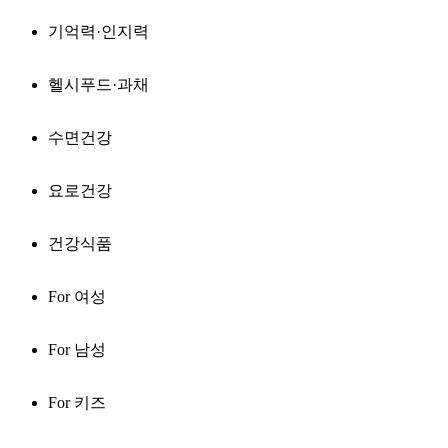
기억력·인지력
헬시푸드·과채
수면건강
요로건강
건강식품
For 여성
For 남성
For 키즈