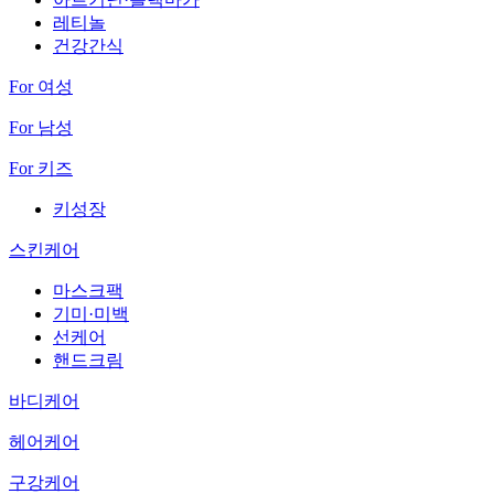
레티놀
건강간식
For 여성
For 남성
For 키즈
키성장
스킨케어
마스크팩
기미·미백
선케어
핸드크림
바디케어
헤어케어
구강케어