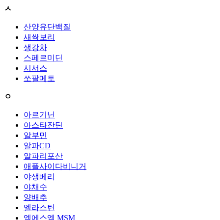
ㅅ
산양유단백질
새싹보리
생강차
스페르미딘
시서스
쏘팔메토
ㅇ
아르기닌
아스타잔틴
알부민
알파CD
알파리포산
애플사이다비니거
야생베리
야채수
양배추
엘라스틴
엠에스엠 MSM