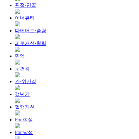
관절·연골
이너뷰티
다이어트·슬림
피로개선·활력
면역
눈건강
간·위건강
갱년기
혈행개선
For 여성
For 남성