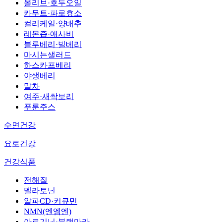
올리브·호두오일
카무트·파로효소
컬리케일·양배추
레몬즙·애사비
블루베리·빌베리
마시는샐러드
하스카프베리
야생베리
말차
여주·새싹보리
푸룬주스
수면건강
요로건강
건강식품
전해질
멜라토닌
알파CD·커큐민
NMN(엔엠엔)
아르기닌·블랙마카