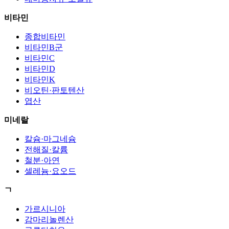
비타민
종합비타민
비타민B군
비타민C
비타민D
비타민K
비오틴·판토텐산
엽산
미네랄
칼슘·마그네슘
전해질·칼륨
철분·아연
셀레늄·요오드
ㄱ
가르시니아
감마리놀렌산