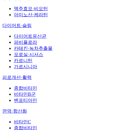
맥주효모·비오틴
아미노산·케라틴
다이어트·슬림
다이어트유산균
파비플로라
카테킨·녹차추출물
모로실·시서스
카르니틴
가르시니아
피로개선·활력
종합비타민
비타민B군
벤포티아민
면역·항산화
비타민C
종합비타민