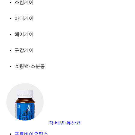
스킨케어
바디케어
헤어케어
구강케어
쇼핑백·소분통
장·배변·유산균
프로바이오틱스