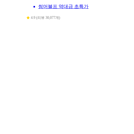
썸머블프 역대급 초특가
4.9 (리뷰 30,077개)