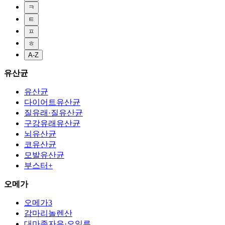
ㅋ
ㅌ
ㅍ
ㅎ
A-Z
유산균
유산균
다이어트유산균
질유래·질유산균
구강유래유산균
뇌유산균
코유산균
모발유산균
부스터+
오메가
오메가3
감마리놀렌산
대마종자유·오일류