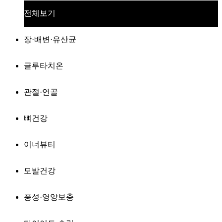
전체보기
장·배변·유산균
글루타치온
관절·연골
뼈건강
이너뷰티
모발건강
풍성·영양보충