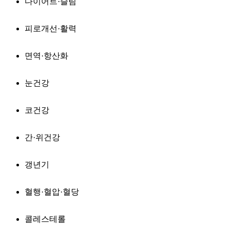
다이어트·슬림
피로개선·활력
면역·항산화
눈건강
코건강
간·위건강
갱년기
혈행·혈압·혈당
콜레스테롤