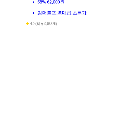
68%
62,000원
썸머블프 역대급 초특가
4.9 (리뷰 9,088개)