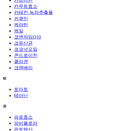
카르니틴
카무트효소
카테킨·녹차추출물
커큐민
케라틴
케일
코엔자임Q10
코유산균
코코넛오일
콘드로이친
콜라겐
크랜베리
ㅌ
토마토
테아닌
ㅍ
파로효소
파비플로라
판토텐산