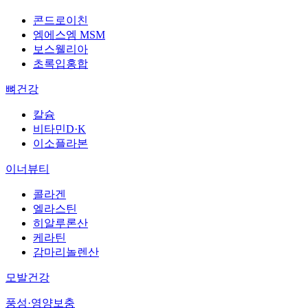
콘드로이친
엠에스엠 MSM
보스웰리아
초록입홍합
뼈건강
칼슘
비타민D·K
이소플라본
이너뷰티
콜라겐
엘라스틴
히알루론산
케라틴
감마리놀렌산
모발건강
풍성·영양보충