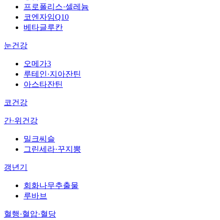
프로폴리스·셀레늄
코엔자임Q10
베타글루칸
눈건강
오메가3
루테인·지아잔틴
아스타잔틴
코건강
간·위건강
밀크씨슬
그린세라·꾸지뽕
갱년기
회화나무추출물
루바브
혈행·혈압·혈당