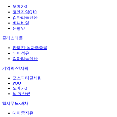
오메가3
코엔자임Q10
감마리놀렌산
바나바잎
은행잎
콜레스테롤
카테킨·녹차추출물
식이섬유
감마리놀렌산
기억력·인지력
포스파티딜세린
PQQ
오메가3
뇌 유산균
헬시푸드·과채
대마종자유