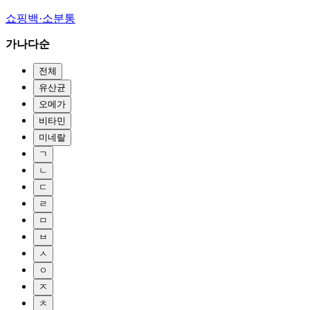
쇼핑백·소분통
가나다순
전체
유산균
오메가
비타민
미네랄
ㄱ
ㄴ
ㄷ
ㄹ
ㅁ
ㅂ
ㅅ
ㅇ
ㅈ
ㅊ