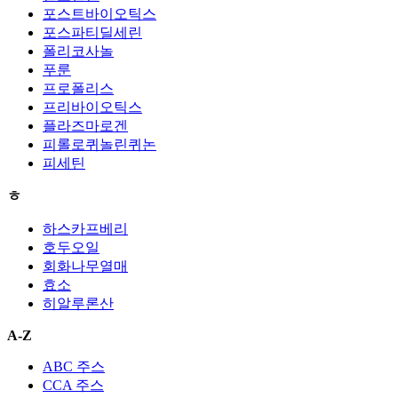
포스트바이오틱스
포스파티딜세린
폴리코사놀
푸룬
프로폴리스
프리바이오틱스
플라즈마로겐
피롤로퀴놀린퀴논
피세틴
ㅎ
하스카프베리
호두오일
회화나무열매
효소
히알루론산
A-Z
ABC 주스
CCA 주스