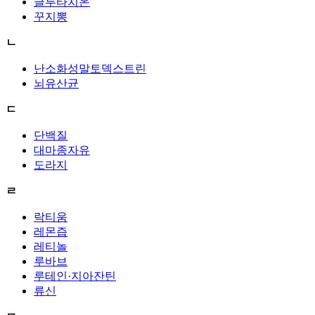
글루타치온
꾸지뽕
ㄴ
난소화성말토덱스트린
뇌유산균
ㄷ
단백질
대마종자유
도라지
ㄹ
락티움
레몬즙
레티놀
루바브
루테인·지아잔틴
류신