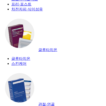
프리·포스트
차전자피·식이섬유
글루타치온
글루타치온
스킨케어
관절·연골