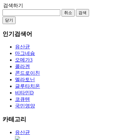
검색하기
취소
검색
닫기
인기검색어
유산균
마그네슘
오메가3
콜라겐
콘드로이친
멜라토닌
글루타치온
비타민D
코큐텐
국민영양
카테고리
유산균