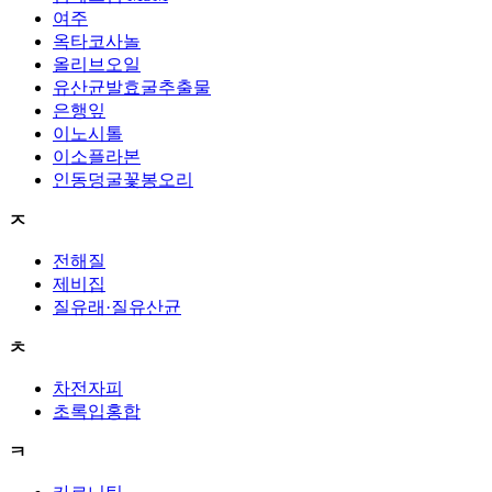
여주
옥타코사놀
올리브오일
유산균발효굴추출물
은행잎
이노시톨
이소플라본
인동덩굴꽃봉오리
ㅈ
전해질
제비집
질유래·질유산균
ㅊ
차전자피
초록입홍합
ㅋ