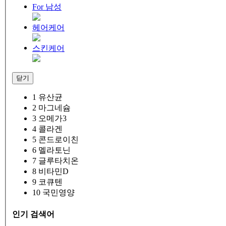
For 남성
헤어케어
스킨케어
닫기
1
유산균
2
마그네슘
3
오메가3
4
콜라겐
5
콘드로이친
6
멜라토닌
7
글루타치온
8
비타민D
9
코큐텐
10
국민영양
인기 검색어