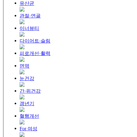
유산균
관절·연골
이너뷰티
다이어트·슬림
피로개선·활력
면역
눈건강
간·위건강
갱년기
혈행개선
For 여성