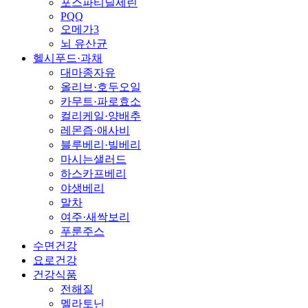
포스파티딜세린
PQQ
오메가3
뇌 유산균
헬시푸드·과채
대마종자유
올리브·호두오일
카무트·파로효소
컬리케일·양배추
레몬즙·애사비
블루베리·빌베리
마시는샐러드
하스카프베리
야생베리
말차
여주·새싹보리
푸룬주스
수면건강
요로건강
건강식품
전해질
멜라토닌