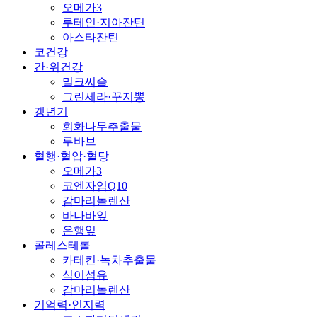
오메가3
루테인·지아잔틴
아스타잔틴
코건강
간·위건강
밀크씨슬
그린세라·꾸지뽕
갱년기
회화나무추출물
루바브
혈행·혈압·혈당
오메가3
코엔자임Q10
감마리놀렌산
바나바잎
은행잎
콜레스테롤
카테킨·녹차추출물
식이섬유
감마리놀렌산
기억력·인지력