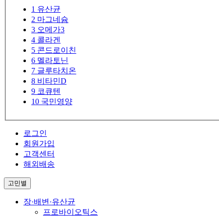
1
유산균
2
마그네슘
3
오메가3
4
콜라겐
5
콘드로이친
6
멜라토닌
7
글루타치온
8
비타민D
9
코큐텐
10
국민영양
로그인
회원가입
고객센터
해외배송
고민별
장·배변·유산균
프로바이오틱스