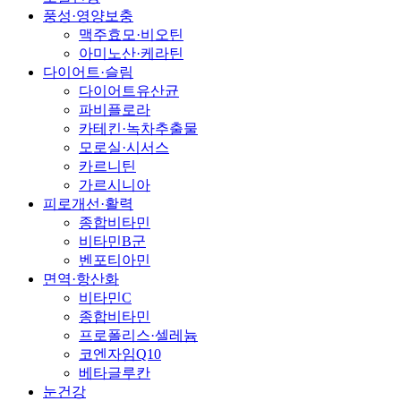
풍성·영양보충
맥주효모·비오틴
아미노산·케라틴
다이어트·슬림
다이어트유산균
파비플로라
카테킨·녹차추출물
모로실·시서스
카르니틴
가르시니아
피로개선·활력
종합비타민
비타민B군
벤포티아민
면역·항산화
비타민C
종합비타민
프로폴리스·셀레늄
코엔자임Q10
베타글루칸
눈건강