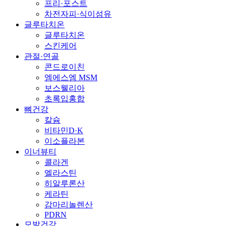
프리·포스트
차전자피·식이섬유
글루타치온
글루타치온
스킨케어
관절·연골
콘드로이친
엠에스엠 MSM
보스웰리아
초록입홍합
뼈건강
칼슘
비타민D·K
이소플라본
이너뷰티
콜라겐
엘라스틴
히알루론산
케라틴
감마리놀렌산
PDRN
모발건강