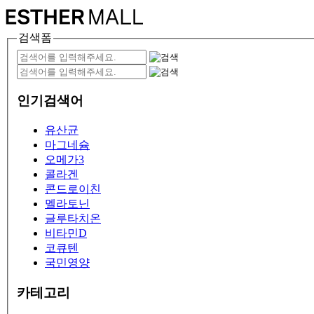
검색폼
인기검색어
유산균
마그네슘
오메가3
콜라겐
콘드로이친
멜라토닌
글루타치온
비타민D
코큐텐
국민영양
카테고리